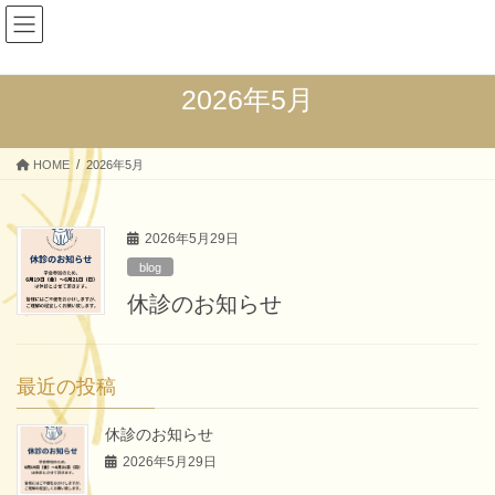
コ
ナ
ン
ビ
テ
ゲ
ン
ー
2026年5月
ツ
シ
へ
ョ
ス
ン
HOME
2026年5月
キ
に
ッ
移
プ
動
2026年5月29日
blog
休診のお知らせ
最近の投稿
休診のお知らせ
2026年5月29日